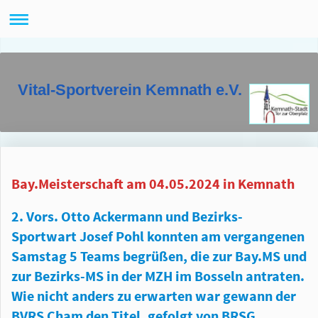
Vital-Sportverein Kemnath e.V.
Bay.Meisterschaft am 04.05.2024 in Kemnath
2. Vors. Otto Ackermann und Bezirks-
Sportwart Josef Pohl konnten am vergangenen
Samstag 5 Teams begrüßen, die zur Bay.MS und
zur Bezirks-MS in der MZH im Bosseln antraten.
Wie nicht anders zu erwarten war gewann der
BVRS Cham den Titel, gefolgt von BRSG