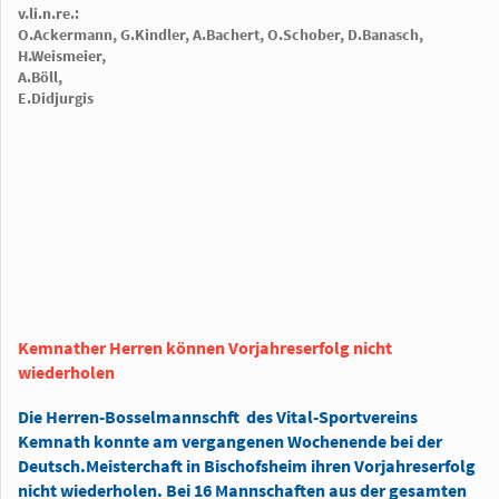
v.li.n.re.:
O.Ackermann, G.Kindler, A.Bachert, O.Schober, D.Banasch,
H.Weismeier,
A.Böll,
E.Didjurgis
Kemnather Herren können Vorjahreserfolg nicht
wiederholen
Die Herren-Bosselmannschft des Vital-Sportvereins
Kemnath konnte am vergangenen Wochenende bei der
Deutsch.Meisterchaft in Bischofsheim ihren Vorjahreserfolg
nicht wiederholen. Bei 16 Mannschaften aus der gesamten